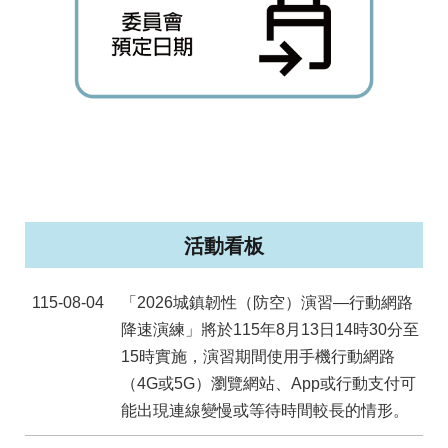
台
北
通
臺
北
市
政
府
活動看板
政
府
115-08-04
「2026城鎮韌性（防空）演習—行動網路
網
降速演練」將於115年8月13日14時30分至
站
15時實施，演習期間使用手機行動網路
資
（4G或5G）瀏覽網站、App或行動支付可
料
開
能出現連線變慢或等待時間較長的情形。
放