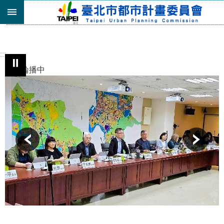
跳到主要內容區塊
進
階
搜
:::
尋
⏸︎
自動輪播中
機
關
介
紹
都
市
計
畫
委
員
會
專
區