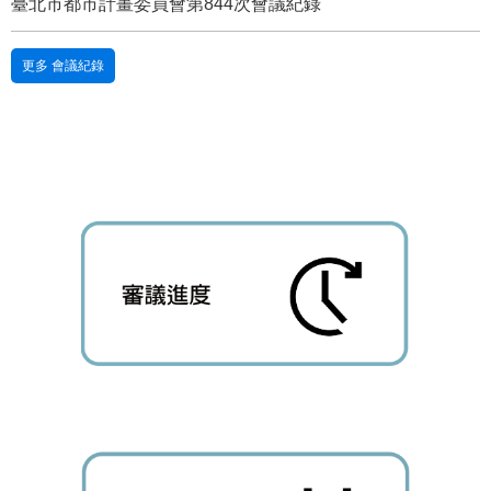
臺北市都市計畫委員會第844次會議紀錄
站
導
覽
更多 會議紀錄
English
陳
情
系
統
常
見
問
答
雙
語
詞
彙