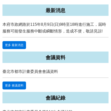
國
最新消息
土
計
畫
本府市政網路於115年8月9日(日)9時至18時進行施工，屆時
審
服務可能發生服務中斷或瞬斷情形，造成不便，敬請見諒!
議
專
區
更多 最新消息
服
會議資料
務
園
地
臺北市都市計畫委員會會議資料
網
站
更多 會議資料
寶
箱
會議紀錄
網