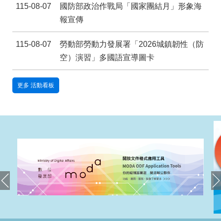
宣
115-08-07
國防部政治作戰局「國家團結月」形象海
告
報宣傳
隱
115-08-07
勞動部勞動力發展署「2026城鎮韌性（防
私
權
空）演習」多國語宣導圖卡
及
資
更多 活動看板
訊
安
全
政
策