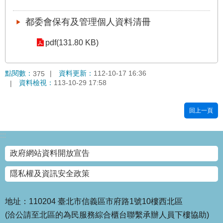
國
都委會保有及管理個人資料清冊
土
計
pdf(131.80 KB)
畫
審
議
點閱數：
資料更新：
112-10-17 16:36
375
專
資料檢視：
113-10-29 17:58
區
服
回上一頁
務
園
:::
地
政府網站資料開放宣告
網
站
隱私權及資訊安全政策
寶
箱
地址：110204 臺北市信義區市府路1號10樓西北區
(洽公請至北區的為民服務綜合櫃台聯繫承辦人員下樓協助)
網