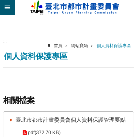
跳到主要內容區塊
進
階
搜
尋
:::
首頁
網站寶箱
個人資料保護專區
機
個人資料保護專區
關
介
紹
都
市
計
相關檔案
畫
委
員
會
臺北市都市計畫委員會個人資料保護管理要點
專
區
pdf(372.70 KB)