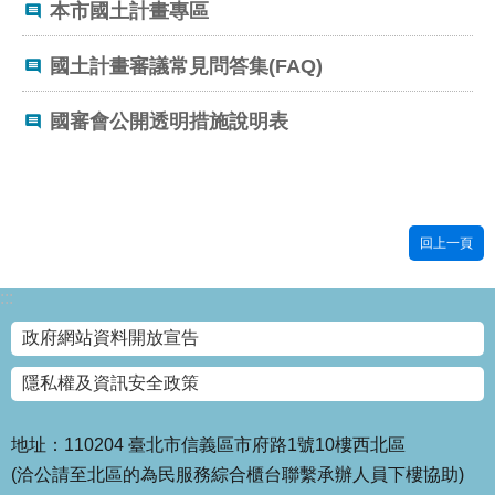
本市國土計畫專區
國
土
國土計畫審議常見問答集(FAQ)
計
畫
國審會公開透明措施說明表
審
議
專
區
服
回上一頁
務
園
:::
地
政府網站資料開放宣告
網
站
隱私權及資訊安全政策
寶
箱
地址：110204 臺北市信義區市府路1號10樓西北區
(洽公請至北區的為民服務綜合櫃台聯繫承辦人員下樓協助)
網