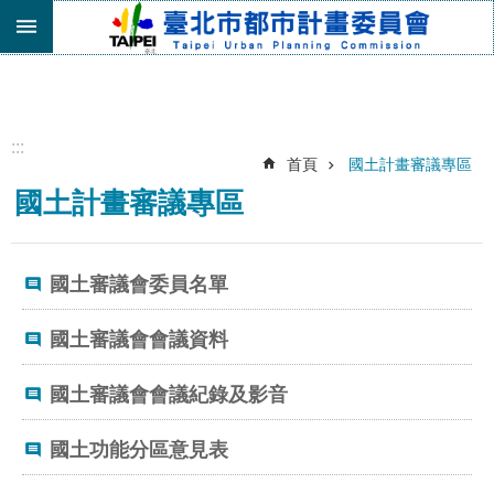
跳到主要內容區塊
進
階
搜
尋
:::
首頁
國土計畫審議專區
機
國土計畫審議專區
關
介
紹
國土審議會委員名單
都
市
計
國土審議會會議資料
畫
委
國土審議會會議紀錄及影音
員
會
國土功能分區意見表
專
區