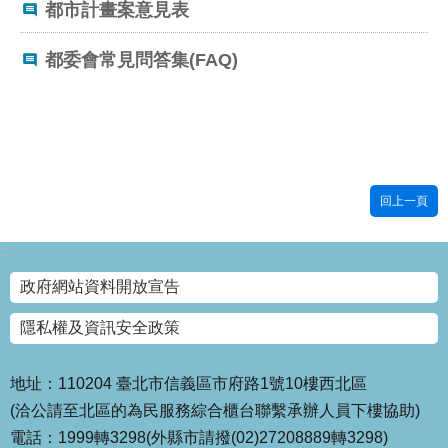
都市計畫案意見表
國
土
都委會常見問答集(FAQ)
計
畫
審
議
專
區
回上一頁
服
務
:::
園
地
政府網站資料開放宣告
網
隱私權及資訊安全政策
站
寶
地址：110204 臺北市信義區市府路1號10樓西北區
箱
(洽公請至北區的為民服務綜合櫃台聯繫承辦人員下樓協助)
網
電話：1999轉3298(外縣市請撥(02)27208889轉3298)