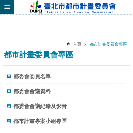
跳到主要內容區塊
進
階
搜
尋
:::
首頁
都市計畫委員會專區
機
都市計畫委員會專區
關
介
紹
都委會委員名單
都
市
計
都委會會議資料
畫
委
都委會會議紀錄及影音
員
會
都市計畫專案小組專區
專
區