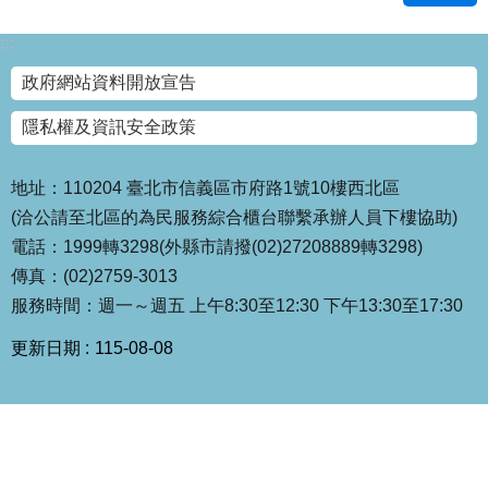
國
:::
土
計
政府網站資料開放宣告
畫
審
隱私權及資訊安全政策
議
專
地址：110204 臺北市信義區市府路1號10樓西北區
區
(洽公請至北區的為民服務綜合櫃台聯繫承辦人員下樓協助)
服
電話：1999轉3298(外縣市請撥(02)27208889轉3298)
務
傳真：(02)2759-3013
園
地
服務時間：週一～週五 上午8:30至12:30 下午13:30至17:30
更新日期
115-08-08
網
站
寶
箱
網