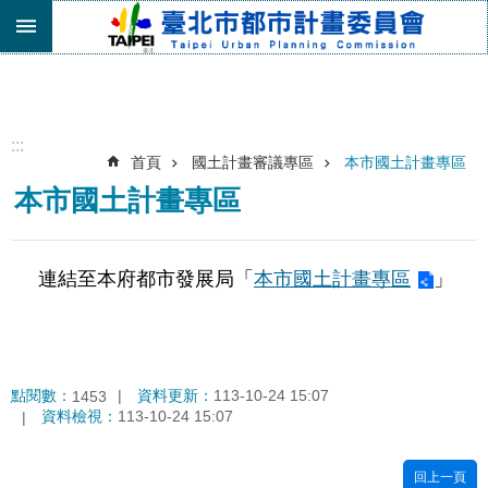
跳到主要內容區塊
進
階
搜
尋
:::
首頁
國土計畫審議專區
本市國土計畫專區
機
本市國土計畫專區
關
介
紹
連結至本府都市發展局「
本市國土計畫專區
」
都
市
計
畫
委
點閱數：
資料更新：
113-10-24 15:07
1453
員
資料檢視：
113-10-24 15:07
會
專
區
回上一頁