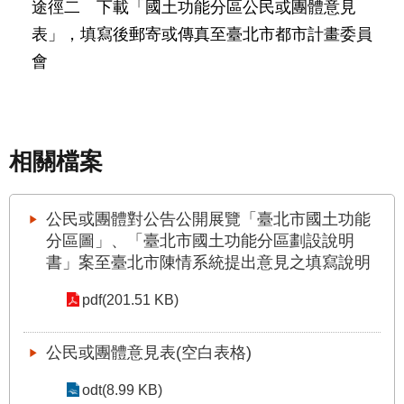
途徑二 下載「國土功能分區公民或團體意見
國
表」，填寫後郵寄或傳真至臺北市都市計畫委員
土
會
計
畫
審
議
專
相關檔案
區
服
務
公民或團體對公告公開展覽「臺北市國土功能
園
分區圖」、「臺北市國土功能分區劃設說明
地
書」案至臺北市陳情系統提出意見之填寫說明
網
pdf(201.51 KB)
站
寶
箱
公民或團體意見表(空白表格)
odt(8.99 KB)
網