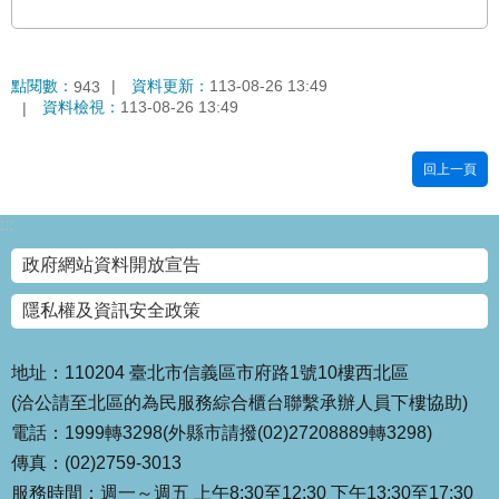
站
導
覽
點閱數：
資料更新：
113-08-26 13:49
943
資料檢視：
113-08-26 13:49
回
首
頁
回上一頁
English
:::
政府網站資料開放宣告
陳
情
隱私權及資訊安全政策
系
統
地址：110204 臺北市信義區市府路1號10樓西北區
常
(洽公請至北區的為民服務綜合櫃台聯繫承辦人員下樓協助)
見
電話：1999轉3298(外縣市請撥(02)27208889轉3298)
問
傳真：(02)2759-3013
答
服務時間：週一～週五 上午8:30至12:30 下午13:30至17:30