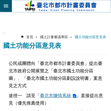
跳到主要內容區塊
進
階
搜
尋
:::
首頁
國土計畫審議專區
國土功能分區意見表
機
國土功能分區意見表
關
介
紹
公民或團體向「臺北市都市計畫委員會」提出臺
都
北市政府公開展覽之「臺北市國土功能分區
市
計
圖」、「臺北市國土功能分區劃設說明書」案意
畫
見之方式
委
員
途徑一 請至「
臺北市陳情系統
」直接提出意
會
專
見（優先推薦使用）
區