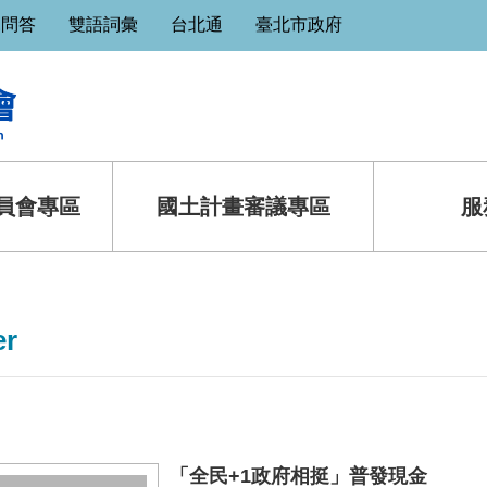
見問答
雙語詞彙
台北通
臺北市政府
員會專區
國土計畫審議專區
服
er
「全民+1政府相挺」普發現金