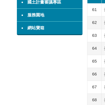
國土計畫審議專區
61
服務園地
62
網站寶箱
63
64
65
66
67
68