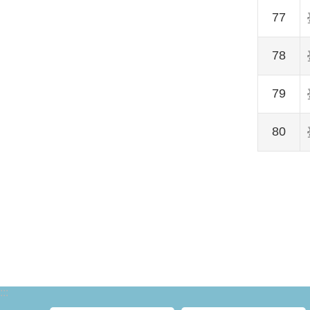
77
78
79
80
:::