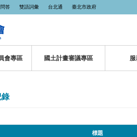
見問答
雙語詞彙
台北通
臺北市政府
員會專區
國土計畫審議專區
服
紀錄
標題