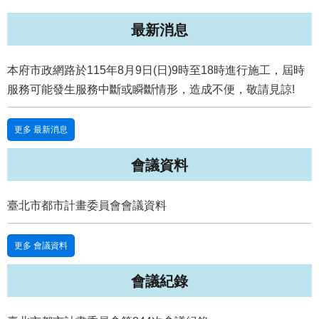
國
最新消息
土
計
畫
本府市政網路於115年8月9日(日)9時至18時進行施工，屆時
審
服務可能發生服務中斷或瞬斷情形，造成不便，敬請見諒!
議
專
區
更多 最新消息
服
會議資料
務
園
地
臺北市都市計畫委員會會議資料
網
站
更多 會議資料
寶
箱
會議紀錄
網