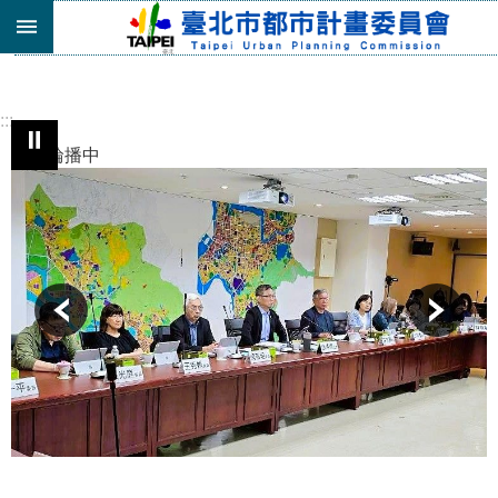
跳到主要內容區塊
進
階
搜
:::
尋
⏸︎
自動輪播中
機
關
介
紹
都
市
計
畫
委
員
會
專
區