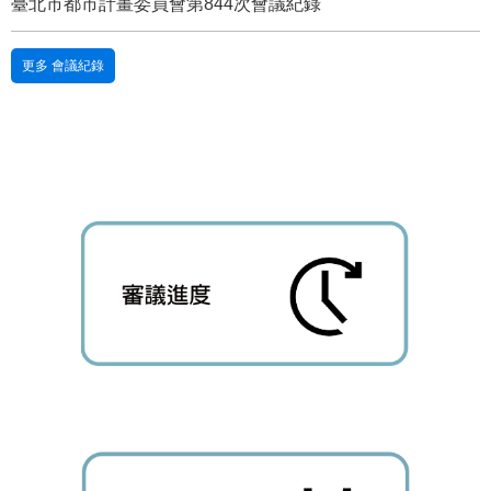
臺北市都市計畫委員會第844次會議紀錄
站
導
覽
更多 會議紀錄
English
陳
情
系
統
常
見
問
答
雙
語
詞
彙