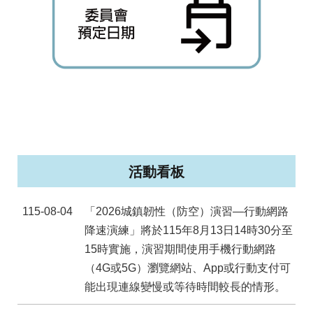
台
北
通
臺
北
市
政
府
活動看板
政
府
115-08-04
「2026城鎮韌性（防空）演習—行動網路
網
降速演練」將於115年8月13日14時30分至
站
15時實施，演習期間使用手機行動網路
資
（4G或5G）瀏覽網站、App或行動支付可
料
開
能出現連線變慢或等待時間較長的情形。
放