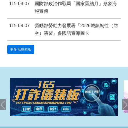
宣
115-08-07
國防部政治作戰局「國家團結月」形象海
告
報宣傳
隱
115-08-07
勞動部勞動力發展署「2026城鎮韌性（防
私
權
空）演習」多國語宣導圖卡
及
資
更多 活動看板
訊
安
全
政
策