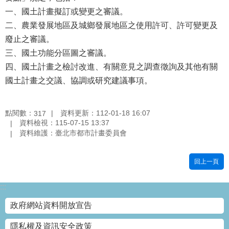
一、國土計畫擬訂或變更之審議。
國
土
二、農業發展地區及城鄉發展地區之使用許可、許可變更及
計
廢止之審議。
畫
三、國土功能分區圖之審議。
審
四、國土計畫之檢討改進、有關意見之調查徵詢及其他有關
議
專
國土計畫之交議、協調或研究建議事項。
區
服
點閱數：
資料更新：112-01-18 16:07
317
務
資料檢視：115-07-15 13:37
園
資料維護：臺北市都市計畫委員會
地
回上一頁
網
站
寶
:::
箱
政府網站資料開放宣告
網
隱私權及資訊安全政策