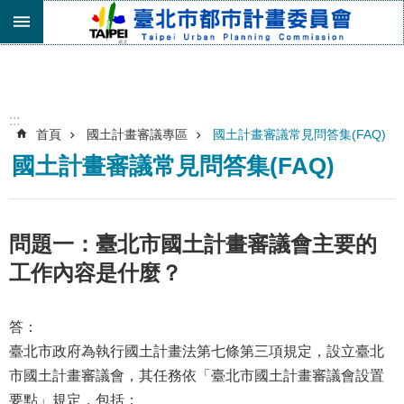
跳到主要內容區塊
進
階
搜
尋
:::
首頁
國土計畫審議專區
國土計畫審議常見問答集(FAQ)
機
國土計畫審議常見問答集(FAQ)
關
介
紹
都
問題一：臺北市國土計畫審議會主要的
市
工作內容是什麼？
計
畫
委
答：
員
臺北市政府為執行國土計畫法第七條第三項規定，設立臺北
會
專
市國土計畫審議會，其任務依「臺北市國土計畫審議會設置
區
要點」規定，包括：