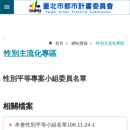
跳到主要內容區塊
進
階
搜
尋
:::
首頁
網站寶箱
性別主流化專區
機
性別主流化專區
關
介
紹
都
性別平等專案小組委員名單
市
計
畫
委
相關檔案
員
會
專
本會性別平等小組名單106.11.24-1
區