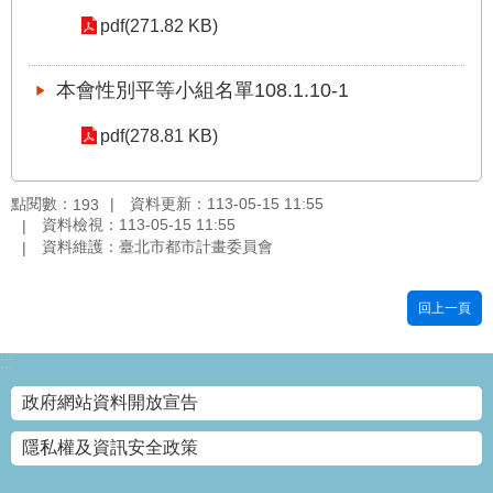
pdf(271.82 KB)
國
土
計
本會性別平等小組名單108.1.10-1
畫
審
pdf(278.81 KB)
議
專
區
點閱數：
資料更新：113-05-15 11:55
193
資料檢視：113-05-15 11:55
服
資料維護：臺北市都市計畫委員會
務
園
地
回上一頁
網
:::
站
寶
政府網站資料開放宣告
箱
隱私權及資訊安全政策
網