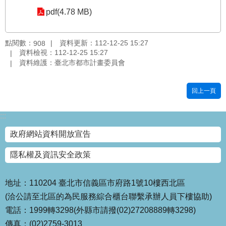
pdf(4.78 MB)
國
土
計
點閱數：
資料更新：112-12-25 15:27
908
畫
資料檢視：112-12-25 15:27
審
資料維護：臺北市都市計畫委員會
議
專
區
回上一頁
服
:::
務
園
政府網站資料開放宣告
地
隱私權及資訊安全政策
網
站
寶
地址：110204 臺北市信義區市府路1號10樓西北區
箱
(洽公請至北區的為民服務綜合櫃台聯繫承辦人員下樓協助)
電話：1999轉3298(外縣市請撥(02)27208889轉3298)
網
傳真：(02)2759-3013