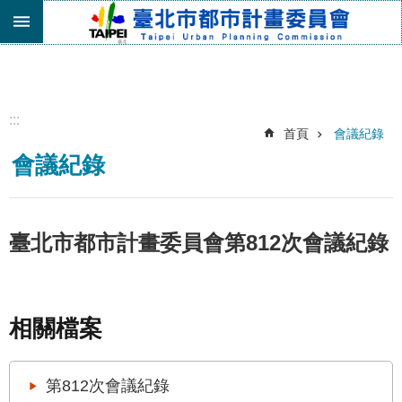
跳到主要內容區塊
進
階
搜
尋
:::
首頁
會議紀錄
機
會議紀錄
關
介
紹
都
臺北市都市計畫委員會第812次會議紀錄
市
計
畫
委
相關檔案
員
會
專
第812次會議紀錄
區