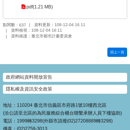
pdf(1.21 MB)
國
土
計
點閱數：
資料更新：108-12-04 16:11
637
畫
資料檢視：108-12-04 16:11
審
資料維護：臺北市都市計畫委員會
議
專
區
回上一頁
服
:::
務
園
政府網站資料開放宣告
地
隱私權及資訊安全政策
網
站
寶
地址：110204 臺北市信義區市府路1號10樓西北區
箱
(洽公請至北區的為民服務綜合櫃台聯繫承辦人員下樓協助)
電話：1999轉3298(外縣市請撥(02)27208889轉3298)
網
傳真：(02)2759-3013