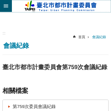
跳到主要內容區塊
進
階
搜
尋
:::
首頁
會議紀錄
機
會議紀錄
關
介
紹
都
臺北市都市計畫委員會第759次會議紀錄
市
計
畫
委
相關檔案
員
會
專
第759次委員會議紀錄
區