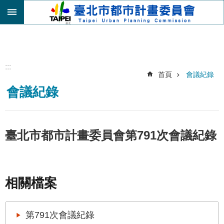
跳到主要內容區塊
進
階
搜
尋
:::
首頁
會議紀錄
機
會議紀錄
關
介
紹
都
臺北市都市計畫委員會第791次會議紀錄
市
計
畫
委
相關檔案
員
會
專
第791次會議紀錄
區