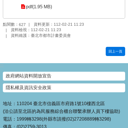
pdf(1.95 MB)
國
土
計
點閱數：
資料更新：112-02-21 11:23
627
畫
資料檢視：112-02-21 11:23
審
資料維護：臺北市都市計畫委員會
議
專
區
回上一頁
服
:::
務
園
政府網站資料開放宣告
地
隱私權及資訊安全政策
網
站
寶
地址：110204 臺北市信義區市府路1號10樓西北區
箱
(洽公請至北區的為民服務綜合櫃台聯繫承辦人員下樓協助)
電話：1999轉3298(外縣市請撥(02)27208889轉3298)
網
傳真：(02)2759-3013