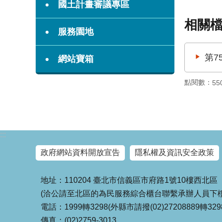
國土計畫審議專區
相關
服務園地
第7
網站寶箱
點閱數：
55
:::
政府網站資料開放宣告
隱私權及資訊安全政策
地址：110204 臺北市信義區市府路1號10樓西北區
(洽公請至北區的為民服務綜合櫃台聯繫承辦人員下樓
電話：1999轉3298(外縣市請撥(02)27208889轉329
傳真：(02)2759-3013