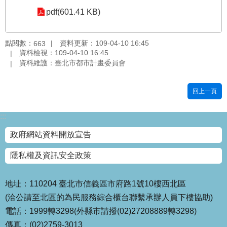
pdf(601.41 KB)
國
土
計
點閱數：
資料更新：109-04-10 16:45
663
畫
資料檢視：109-04-10 16:45
審
資料維護：臺北市都市計畫委員會
議
專
區
回上一頁
服
:::
務
園
政府網站資料開放宣告
地
隱私權及資訊安全政策
網
站
寶
地址：110204 臺北市信義區市府路1號10樓西北區
箱
(洽公請至北區的為民服務綜合櫃台聯繫承辦人員下樓協助)
電話：1999轉3298(外縣市請撥(02)27208889轉3298)
網
傳真：(02)2759-3013