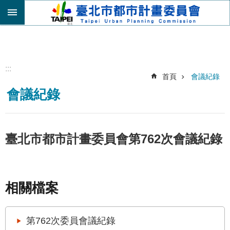
跳到主要內容區塊
進
階
搜
尋
:::
首頁
會議紀錄
機
會議紀錄
關
介
紹
都
臺北市都市計畫委員會第762次會議紀錄
市
計
畫
委
相關檔案
員
會
專
第762次委員會議紀錄
區