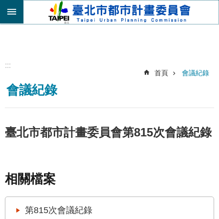
跳到主要內容區塊
進
階
搜
尋
:::
首頁
會議紀錄
機
會議紀錄
關
介
紹
都
臺北市都市計畫委員會第815次會議紀錄
市
計
畫
委
相關檔案
員
會
專
第815次會議紀錄
區