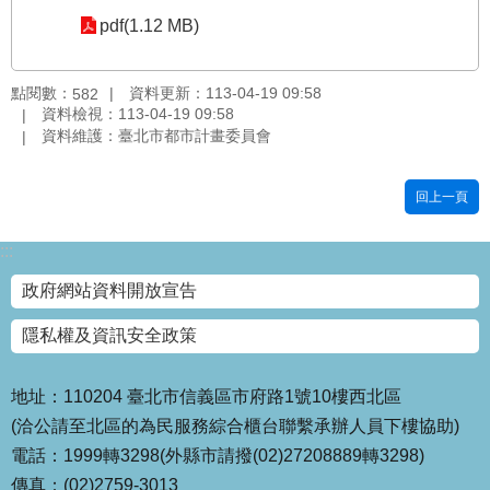
pdf(1.12 MB)
國
土
計
點閱數：
資料更新：113-04-19 09:58
582
畫
資料檢視：113-04-19 09:58
審
資料維護：臺北市都市計畫委員會
議
專
區
回上一頁
服
:::
務
園
政府網站資料開放宣告
地
隱私權及資訊安全政策
網
站
寶
地址：110204 臺北市信義區市府路1號10樓西北區
箱
(洽公請至北區的為民服務綜合櫃台聯繫承辦人員下樓協助)
電話：1999轉3298(外縣市請撥(02)27208889轉3298)
網
傳真：(02)2759-3013