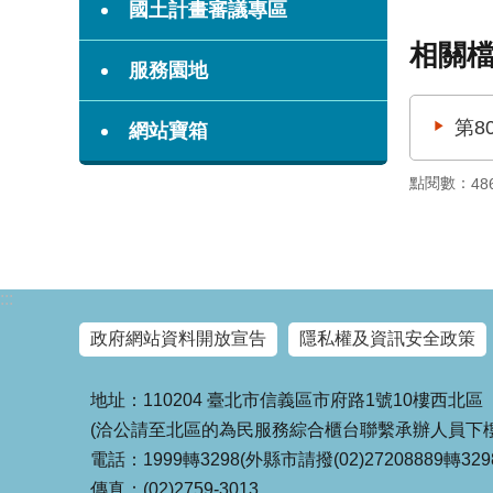
國土計畫審議專區
相關
服務園地
第8
網站寶箱
點閱數：
48
:::
政府網站資料開放宣告
隱私權及資訊安全政策
地址：110204 臺北市信義區市府路1號10樓西北區
(洽公請至北區的為民服務綜合櫃台聯繫承辦人員下樓
電話：1999轉3298(外縣市請撥(02)27208889轉329
傳真：(02)2759-3013