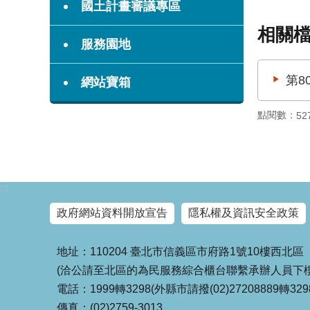
國土計畫審議專區
相關
服務園地
第8
網站寶箱
點閱數：
52
:::
政府網站資料開放宣告
隱私權及資訊安全政策
地址：110204 臺北市信義區市府路1號10樓西北區
(洽公請至北區的為民服務綜合櫃台聯繫承辦人員下樓
電話：1999轉3298(外縣市請撥(02)27208889轉329
傳真：(02)2759-3013