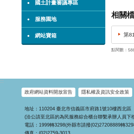
國土計畫審議專區
相關
服務園地
第8
網站寶箱
點閱數：
58
:::
政府網站資料開放宣告
隱私權及資訊安全政策
地址：110204 臺北市信義區市府路1號10樓西北區
(洽公請至北區的為民服務綜合櫃台聯繫承辦人員下樓
電話：1999轉3298(外縣市請撥(02)27208889轉329
傳真：(02)2759-3013