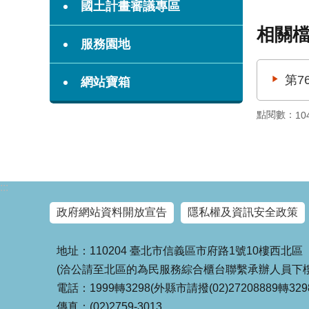
國土計畫審議專區
相關
服務園地
第7
網站寶箱
點閱數：
10
:::
政府網站資料開放宣告
隱私權及資訊安全政策
地址：110204 臺北市信義區市府路1號10樓西北區
(洽公請至北區的為民服務綜合櫃台聯繫承辦人員下樓
電話：1999轉3298(外縣市請撥(02)27208889轉329
傳真：(02)2759-3013