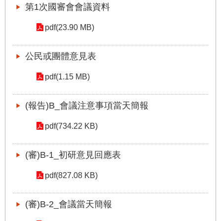
第1次國審會會議資料
國
土
pdf(23.90 MB)
計
畫
審
公民或團體意見表
議
專
pdf(1.15 MB)
區
(報告)B_會議注意事項當天簡報
服
務
pdf(734.22 KB)
園
地
(審)B-1_初研意見回應表
網
站
pdf(827.08 KB)
寶
箱
(審)B-2_會議當天簡報
網