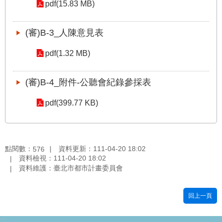
站
pdf(15.83 MB)
導
覽
(審)B-3_人陳意見表
回
pdf(1.32 MB)
首
頁
(審)B-4_附件-公聽會紀錄參採表
English
pdf(399.77 KB)
陳
情
系
點閱數：
資料更新：111-04-20 18:02
576
統
資料檢視：111-04-20 18:02
資料維護：臺北市都市計畫委員會
常
見
回上一頁
問
答
:::