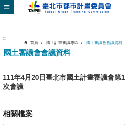
跳到主要內容區塊
進
階
搜
尋
:::
首頁
國土計畫審議專區
國土審議會會議資料
機
國土審議會會議資料
關
介
紹
都
111年4月20日臺北市國土計畫審議會第1
市
次會議
計
畫
委
員
會
相關檔案
專
區