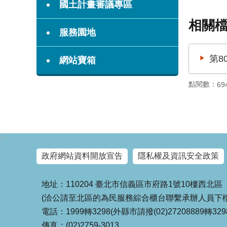
國土計畫審議專區
相關
服務園地
第8
網站寶箱
點閱數：
69
:::
政府網站資料開放宣告
隱私權及資訊安全政策
地址：110204 臺北市信義區市府路1號10樓西北區
(洽公請至北區的為民服務綜合櫃台聯繫承辦人員下樓
電話：1999轉3298(外縣市請撥(02)27208889轉329
傳真：(02)2759-3013