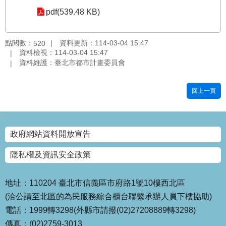
pdf(539.48 KB)
國
土
計
點閱數：
資料更新：114-03-04 15:47
520
畫
資料檢視：114-03-04 15:47
審
資料維護：臺北市都市計畫委員會
議
專
區
回上一頁
服
:::
務
園
政府網站資料開放宣告
地
隱私權及資訊安全政策
網
站
寶
地址：110204 臺北市信義區市府路1號10樓西北區
箱
(洽公請至北區的為民服務綜合櫃台聯繫承辦人員下樓協助)
電話：1999轉3298(外縣市請撥(02)27208889轉3298)
網
傳真：(02)2759-3013