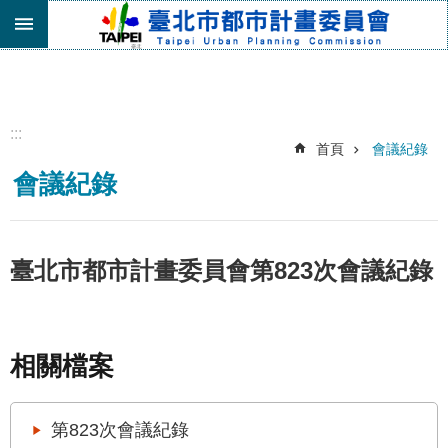
跳到主要內容區塊
進
階
搜
尋
:::
首頁
會議紀錄
機
會議紀錄
關
介
紹
都
臺北市都市計畫委員會第823次會議紀錄
市
計
畫
委
相關檔案
員
會
專
第823次會議紀錄
區