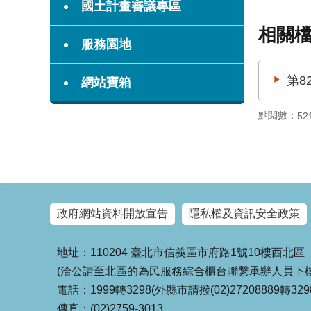
國土計畫審議專區
相關
服務園地
第8
網站寶箱
點閱數：
52
:::
政府網站資料開放宣告
隱私權及資訊安全政策
地址：110204 臺北市信義區市府路1號10樓西北區
(洽公請至北區的為民服務綜合櫃台聯繫承辦人員下樓
電話：1999轉3298(外縣市請撥(02)27208889轉329
傳真：(02)2759-3013