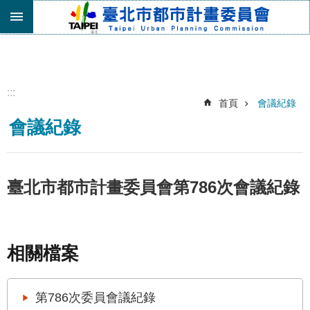
跳到主要內容區塊
進
階
搜
尋
:::
首頁
會議紀錄
機
會議紀錄
關
介
紹
都
臺北市都市計畫委員會第786次會議紀錄
市
計
畫
委
相關檔案
員
會
專
第786次委員會議紀錄
區