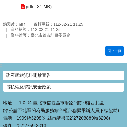
pdf(1.81 MB)
國
土
計
點閱數：
資料更新：112-02-21 11:25
584
畫
資料檢視：112-02-21 11:25
審
資料維護：臺北市都市計畫委員會
議
專
區
回上一頁
服
:::
務
園
政府網站資料開放宣告
地
隱私權及資訊安全政策
網
站
寶
地址：110204 臺北市信義區市府路1號10樓西北區
箱
(洽公請至北區的為民服務綜合櫃台聯繫承辦人員下樓協助)
電話：1999轉3298(外縣市請撥(02)27208889轉3298)
網
傳真：(02)2759-3013