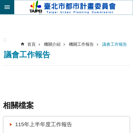
跳到主要內容區塊
進
階
搜
尋
:::
首頁
機關介紹
機關工作報告
議會工作報告
機
議會工作報告
關
介
紹
都
市
計
畫
委
相關檔案
員
會
專
115年上半年度工作報告
區