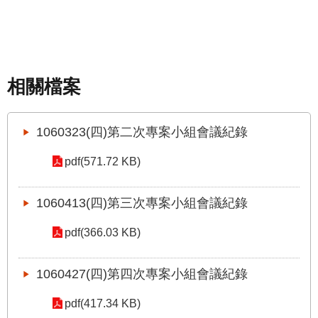
站
導
覽
回
相關檔案
首
頁
1060323(四)第二次專案小組會議紀錄
English
pdf(571.72 KB)
陳
情
系
1060413(四)第三次專案小組會議紀錄
統
pdf(366.03 KB)
常
見
1060427(四)第四次專案小組會議紀錄
問
答
pdf(417.34 KB)