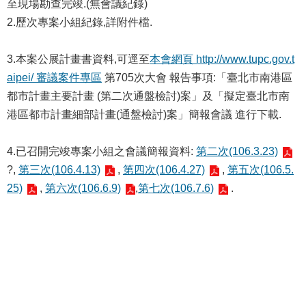
至現場勘查完竣.(無會議紀錄)
國
2.歷次專案小組紀錄,詳附件檔.
土
計
3.本案公展計畫書資料,可逕至
本會網頁 http://www.tupc.gov.t
畫
審
aipei/ 審議案件專區
第705次大會 報告事項:「臺北市南港區
議
都市計畫主要計畫 (第二次通盤檢討)案」及「擬定臺北市南
專
港區都市計畫細部計畫(通盤檢討)案」簡報會議 進行下載.
區
服
4.已召開完竣專案小組之會議簡報資料:
第二次(106.3.23)
務
?,
第三次(106.4.13)
,
第四次(106.4.27)
,
第五次(106.5.
園
25)
,
第六次(106.6.9)
,
第七次(106.7.6)
.
地
網
站
寶
箱
網