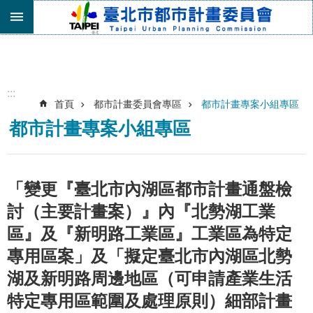
跳到主要內容區塊
進
階
搜
尋
:::
首頁
都市計畫委員會專區
都市計畫專案小組專區
機
都市計畫專案小組專區
關
介
紹
都
「變更『臺北市內湖區都市計畫通盤檢
市
討（主要計畫案）』內『北勢湖工業
計
畫
區』及『新明路工業區』工業區為特定
委
專用區案」及「擬定臺北市內湖區北勢
員
會
湖及新明路周邊地區（可申請產業生活
專
特定專用區範圍及處理原則）細部計畫
區