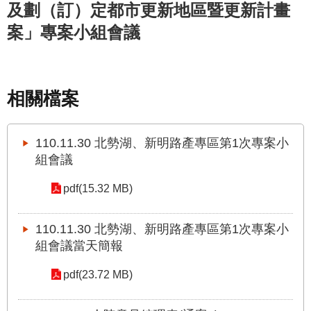
及劃（訂）定都市更新地區暨更新計畫
國
案」專案小組會議
土
計
畫
審
議
相關檔案
專
區
110.11.30 北勢湖、新明路產專區第1次專案小
服
組會議
務
園
pdf(15.32 MB)
地
網
110.11.30 北勢湖、新明路產專區第1次專案小
站
組會議當天簡報
寶
箱
pdf(23.72 MB)
網