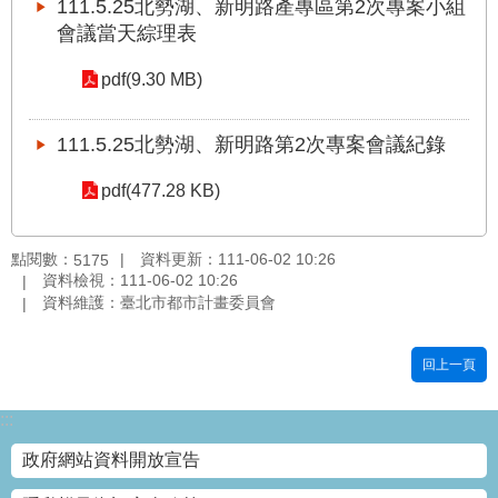
111.5.25北勢湖、新明路產專區第2次專案小組
雙
會議當天綜理表
語
詞
pdf(9.30 MB)
彙
111.5.25北勢湖、新明路第2次專案會議紀錄
台
北
pdf(477.28 KB)
通
臺
點閱數：
資料更新：111-06-02 10:26
5175
北
資料檢視：111-06-02 10:26
市
資料維護：臺北市都市計畫委員會
政
府
回上一頁
政
:::
府
政府網站資料開放宣告
網
站