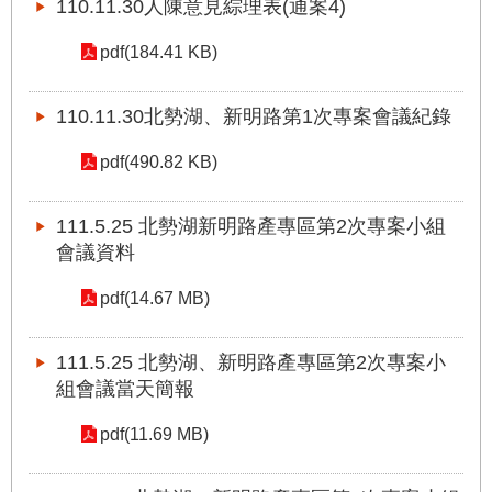
110.11.30人陳意見綜理表(通案4)
站
導
pdf(184.41 KB)
覽
回
110.11.30北勢湖、新明路第1次專案會議紀錄
首
頁
pdf(490.82 KB)
English
111.5.25 北勢湖新明路產專區第2次專案小組
會議資料
陳
情
pdf(14.67 MB)
系
統
111.5.25 北勢湖、新明路產專區第2次專案小
組會議當天簡報
常
見
pdf(11.69 MB)
問
答