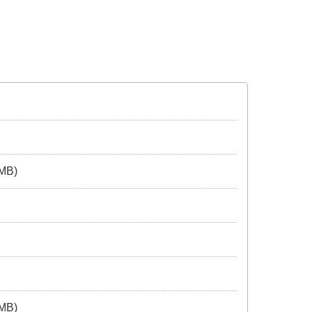
 MB)
 MB)