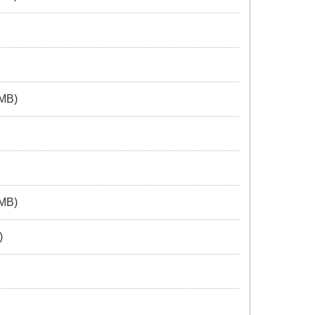
 MB)
 MB)
)