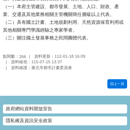
（一）本府主管建設、都市發展、土地、人口、財政、產
國
土
業、交通及其他業務相關主管機關簡任層級以上代表。
計
（二）具有國土計畫、土地規劃利用、天然資源保育利用或
畫
其他相關專門學識經驗之專家學者。
審
（三）關注國土發展事務之民間團體代表。
議
專
區
點閱數：
資料更新：112-01-18 16:09
266
資料檢視：115-07-15 13:37
服
資料維護：臺北市都市計畫委員會
務
園
地
回上一頁
網
:::
站
寶
政府網站資料開放宣告
箱
隱私權及資訊安全政策
網