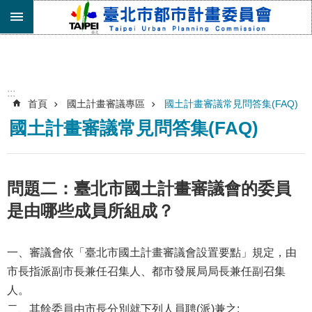
跳到主要內容區塊
進
階
搜
尋
:::
首頁
國土計畫審議專區
國土計畫審議常見問答集(FAQ)
機
國土計畫審議常見問答集(FAQ)
關
介
紹
都
問題二：臺北市國土計畫審議會的委員
市
是由哪些成員所組成？
計
畫
委
一、審議會依「臺北市國土計畫審議會設置要點」規定，由
員
市長指派副市長兼任召集人、都市發展局局長兼任副召集
會
專
人。
區
二、其餘委員由市長分別就下列人員聘(派)兼之: