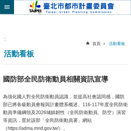
跳到主要內容區塊
進
階
搜
尋
:::
首頁
活動看板
機
活動看板
關
介
紹
都
國防部全民防衛動員相關資訊宣導
市
計
畫
為強化國人對全民防衛動員認識，並提高社會認同感，國防
委
部已將各級動員會報與計畫體系概述、116-117年度全民防衛
員
動員準備綱領及2026城鎮韌性（全民防衛動員、防空）演習
會
等資訊，置於該部「全民防衛動員署」網站
專
區
（https://adma.mnd.gov.tw/）。