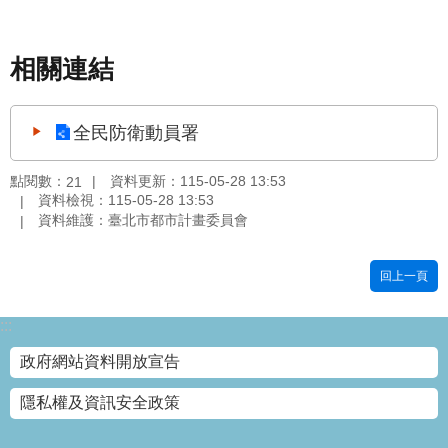
國
土
相關連結
計
畫
審
議
全民防衛動員署
專
區
點閱數：
資料更新：115-05-28 13:53
21
資料檢視：115-05-28 13:53
服
資料維護：臺北市都市計畫委員會
務
園
回上一頁
地
網
:::
站
政府網站資料開放宣告
寶
箱
隱私權及資訊安全政策
網