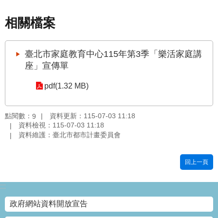
國
相關檔案
土
計
畫
臺北市家庭教育中心115年第3季「樂活家庭講
審
議
座」宣傳單
專
區
pdf(1.32 MB)
服
務
點閱數：
資料更新：115-07-03 11:18
9
園
資料檢視：115-07-03 11:18
資料維護：臺北市都市計畫委員會
地
網
回上一頁
站
寶
:::
箱
政府網站資料開放宣告
網