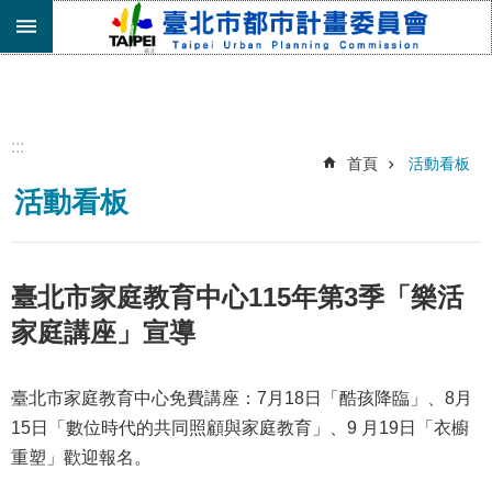
跳到主要內容區塊
進
階
搜
尋
:::
首頁
活動看板
機
活動看板
關
介
紹
都
臺北市家庭教育中心115年第3季「樂活
市
家庭講座」宣導
計
畫
委
臺北市家庭教育中心免費講座：7月18日「酷孩降臨」、8月
員
15日「數位時代的共同照顧與家庭教育」、9 月19日「衣櫥
會
專
重塑」歡迎報名。
區