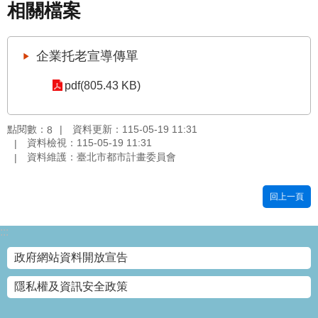
相關檔案
國
土
計
企業托老宣導傳單
畫
審
pdf(805.43 KB)
議
專
區
點閱數：
資料更新：115-05-19 11:31
8
資料檢視：115-05-19 11:31
服
資料維護：臺北市都市計畫委員會
務
園
地
回上一頁
網
:::
站
寶
政府網站資料開放宣告
箱
隱私權及資訊安全政策
網