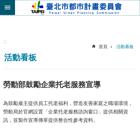
跳到主要內容區塊
進
階
搜
尋
:::
首頁
活動看板
機
活動看板
關
介
紹
都
勞動部鼓勵企業托老服務宣導
市
計
畫
為鼓勵雇主提供員工托老福利，營造友善家庭之職場環境，
委
勞動局於官網設置「企業托老服務諮詢窗口」提供相關資
員
訊，並製作宣導傳單提供整合性參考資料。
會
專
區