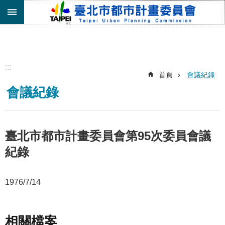
跳到主要內容區塊
進
階
搜
尋
:::
首頁
會議紀錄
機
會議紀錄
關
介
紹
都
臺北市都市計畫委員會第95次委員會議
市
紀錄
計
畫
委
1976/7/14
員
會
專
區
相關檔案