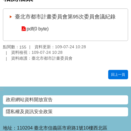
國
土
臺北市都市計畫委員會第95次委員會議紀錄
計
畫
pdf(0 byte)
審
議
專
點閱數：
資料更新：109-07-24 10:28
155
區
資料檢視：109-07-24 10:28
資料維護：臺北市都市計畫委員會
服
務
回上一頁
園
地
:::
網
政府網站資料開放宣告
站
寶
隱私權及資訊安全政策
箱
網
地址：110204 臺北市信義區市府路1號10樓西北區