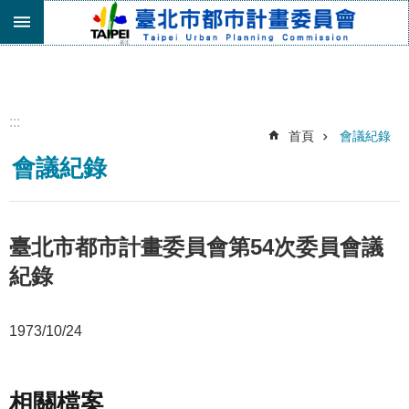
跳到主要內容區塊
進
階
搜
尋
:::
首頁
會議紀錄
機
會議紀錄
關
介
紹
都
臺北市都市計畫委員會第54次委員會議
市
紀錄
計
畫
委
1973/10/24
員
會
專
區
相關檔案