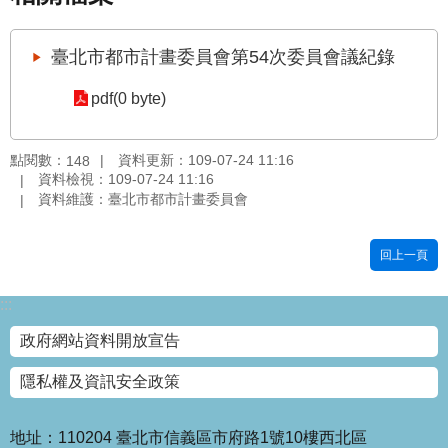
國
土
臺北市都市計畫委員會第54次委員會議紀錄
計
畫
pdf(0 byte)
審
議
專
點閱數：
資料更新：109-07-24 11:16
148
區
資料檢視：109-07-24 11:16
資料維護：臺北市都市計畫委員會
服
務
回上一頁
園
地
:::
網
政府網站資料開放宣告
站
寶
隱私權及資訊安全政策
箱
網
地址：110204 臺北市信義區市府路1號10樓西北區