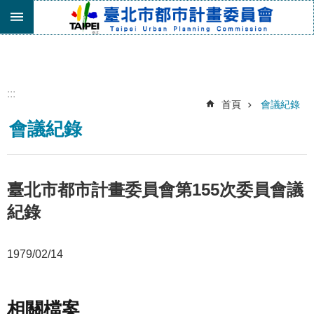
跳到主要內容區塊
進
階
搜
尋
:::
首頁
會議紀錄
機
會議紀錄
關
介
紹
都
臺北市都市計畫委員會第155次委員會議
市
紀錄
計
畫
委
1979/02/14
員
會
專
區
相關檔案