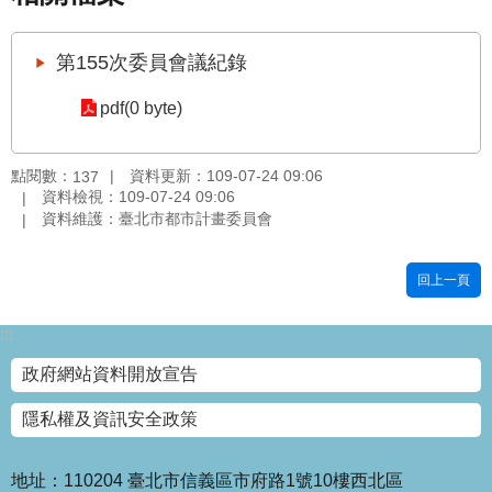
國
土
第155次委員會議紀錄
計
畫
pdf(0 byte)
審
議
專
點閱數：
資料更新：109-07-24 09:06
137
區
資料檢視：109-07-24 09:06
資料維護：臺北市都市計畫委員會
服
務
回上一頁
園
地
:::
網
政府網站資料開放宣告
站
寶
隱私權及資訊安全政策
箱
網
地址：110204 臺北市信義區市府路1號10樓西北區