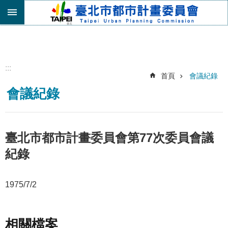
跳到主要內容區塊
進
階
搜
尋
:::
首頁
會議紀錄
機
會議紀錄
關
介
紹
都
臺北市都市計畫委員會第77次委員會議
市
紀錄
計
畫
委
1975/7/2
員
會
專
區
相關檔案