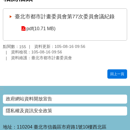
國
土
臺北市都市計畫委員會第77次委員會議紀錄
計
畫
pdf(10.71 MB)
審
議
專
點閱數：
資料更新：105-08-16 09:56
155
區
資料檢視：105-08-16 09:56
資料維護：臺北市都市計畫委員會
服
務
回上一頁
園
地
:::
網
政府網站資料開放宣告
站
寶
隱私權及資訊安全政策
箱
網
地址：110204 臺北市信義區市府路1號10樓西北區