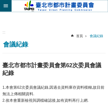
跳到主要內容區塊
進
階
搜
尋
:::
首頁
會議紀錄
機
會議紀錄
關
介
紹
都
臺北市都市計畫委員會第62次委員會議
市
紀錄
計
畫
委
1.本會第62次委員會議紀錄,因過去資料庫存資料模糊,故目前
員
無法上傳相關資料.
會
專
2.俟本會重新檢視與調檔確認後,如有資料再行上網.
區