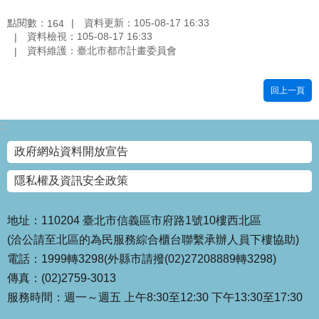
國
點閱數：
資料更新：105-08-17 16:33
164
土
資料檢視：105-08-17 16:33
計
資料維護：臺北市都市計畫委員會
畫
審
回上一頁
議
專
區
:::
政府網站資料開放宣告
服
務
隱私權及資訊安全政策
園
地
地址：110204 臺北市信義區市府路1號10樓西北區
網
(洽公請至北區的為民服務綜合櫃台聯繫承辦人員下樓協助)
站
寶
電話：1999轉3298(外縣市請撥(02)27208889轉3298)
箱
傳真：(02)2759-3013
服務時間：週一～週五 上午8:30至12:30 下午13:30至17:30
網