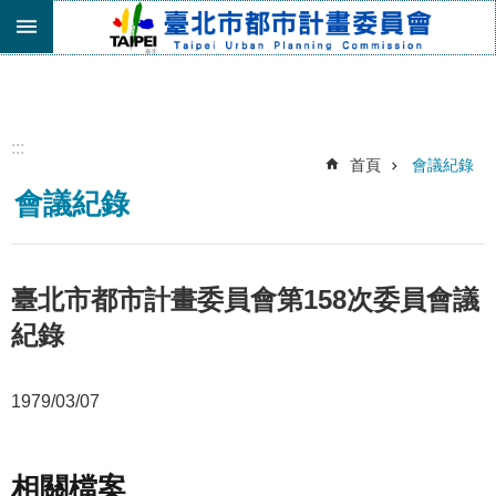
跳到主要內容區塊
進
階
搜
尋
:::
首頁
會議紀錄
機
會議紀錄
關
介
紹
都
臺北市都市計畫委員會第158次委員會議
市
紀錄
計
畫
委
1979/03/07
員
會
專
區
相關檔案