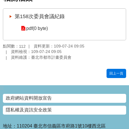
國
土
第158次委員會議紀錄
計
畫
pdf(0 byte)
審
議
專
點閱數：
資料更新：109-07-24 09:05
112
區
資料檢視：109-07-24 09:05
資料維護：臺北市都市計畫委員會
服
務
回上一頁
園
地
:::
網
政府網站資料開放宣告
站
寶
隱私權及資訊安全政策
箱
網
地址：110204 臺北市信義區市府路1號10樓西北區