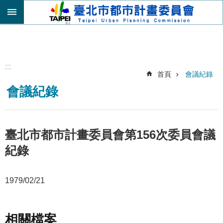
跳到主要內容區塊
進
階
搜
尋
:::
首頁
會議紀錄
機
會議紀錄
關
介
紹
都
臺北市都市計畫委員會第156次委員會議
市
紀錄
計
畫
委
1979/02/21
員
會
專
區
相關檔案