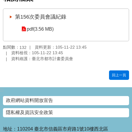
國
土
第156次委員會議紀錄
計
畫
pdf(3.56 MB)
審
議
專
點閱數：
資料更新：105-11-22 13:45
132
區
資料檢視：105-11-22 13:45
資料維護：臺北市都市計畫委員會
服
務
回上一頁
園
地
:::
網
政府網站資料開放宣告
站
寶
隱私權及資訊安全政策
箱
網
地址：110204 臺北市信義區市府路1號10樓西北區