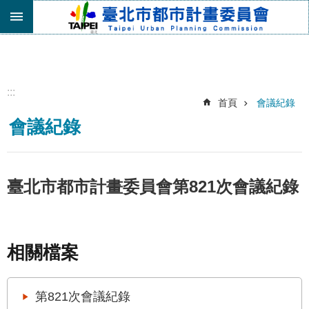
跳到主要內容區塊
進
階
搜
尋
:::
首頁
會議紀錄
機
會議紀錄
關
介
紹
都
臺北市都市計畫委員會第821次會議紀錄
市
計
畫
委
相關檔案
員
會
專
第821次會議紀錄
區