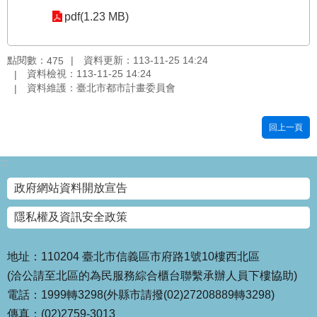
pdf(1.23 MB)
國
土
計
點閱數：
資料更新：113-11-25 14:24
475
畫
資料檢視：113-11-25 14:24
審
資料維護：臺北市都市計畫委員會
議
專
區
回上一頁
服
:::
務
園
政府網站資料開放宣告
地
隱私權及資訊安全政策
網
站
寶
地址：110204 臺北市信義區市府路1號10樓西北區
箱
(洽公請至北區的為民服務綜合櫃台聯繫承辦人員下樓協助)
電話：1999轉3298(外縣市請撥(02)27208889轉3298)
網
傳真：(02)2759-3013