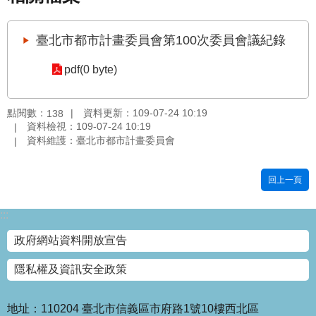
國
土
臺北市都市計畫委員會第100次委員會議紀錄
計
畫
pdf(0 byte)
審
議
專
點閱數：
資料更新：109-07-24 10:19
138
區
資料檢視：109-07-24 10:19
資料維護：臺北市都市計畫委員會
服
務
回上一頁
園
地
:::
網
政府網站資料開放宣告
站
寶
隱私權及資訊安全政策
箱
網
地址：110204 臺北市信義區市府路1號10樓西北區