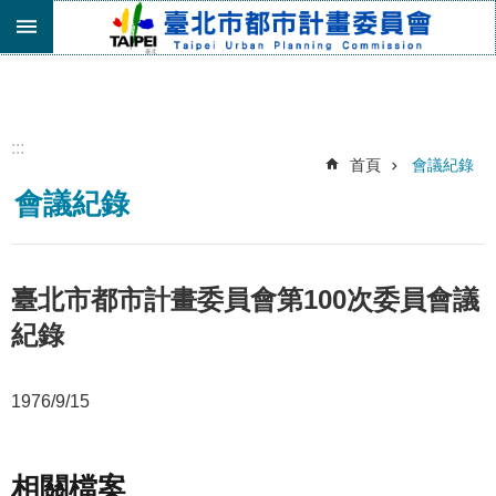
跳到主要內容區塊
進
階
搜
尋
:::
首頁
會議紀錄
機
會議紀錄
關
介
紹
都
臺北市都市計畫委員會第100次委員會議
市
紀錄
計
畫
委
1976/9/15
員
會
專
區
相關檔案