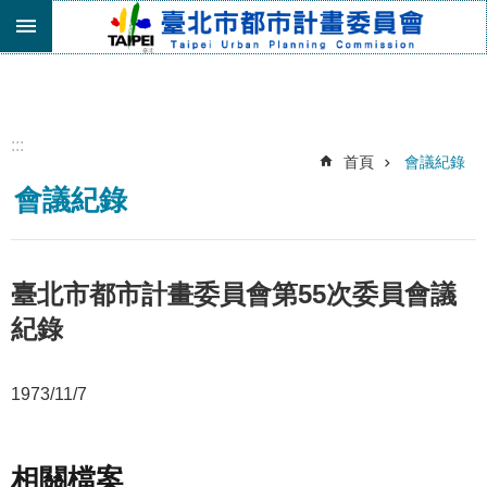
跳到主要內容區塊
進
階
搜
尋
:::
首頁
會議紀錄
機
會議紀錄
關
介
紹
都
臺北市都市計畫委員會第55次委員會議
市
紀錄
計
畫
委
1973/11/7
員
會
專
區
相關檔案