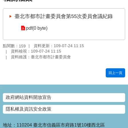
國
土
臺北市都市計畫委員會第55次委員會議紀錄
計
畫
pdf(0 byte)
審
議
專
點閱數：
資料更新：109-07-24 11:15
159
區
資料檢視：109-07-24 11:15
資料維護：臺北市都市計畫委員會
服
務
回上一頁
園
地
:::
網
政府網站資料開放宣告
站
寶
隱私權及資訊安全政策
箱
網
地址：110204 臺北市信義區市府路1號10樓西北區