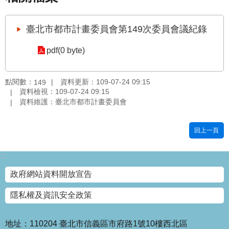
國
土
臺北市都市計畫委員會第149次委員會議紀錄
計
畫
pdf(0 byte)
審
議
專
點閱數：
資料更新：109-07-24 09:15
149
區
資料檢視：109-07-24 09:15
資料維護：臺北市都市計畫委員會
服
務
回上一頁
園
地
:::
網
政府網站資料開放宣告
站
寶
隱私權及資訊安全政策
箱
網
地址：110204 臺北市信義區市府路1號10樓西北區