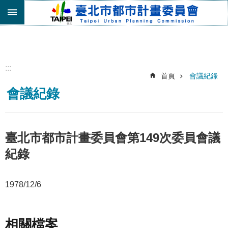
跳到主要內容區塊
進
階
搜
尋
:::
首頁
會議紀錄
機
會議紀錄
關
介
紹
都
臺北市都市計畫委員會第149次委員會議
市
紀錄
計
畫
委
1978/12/6
員
會
專
區
相關檔案