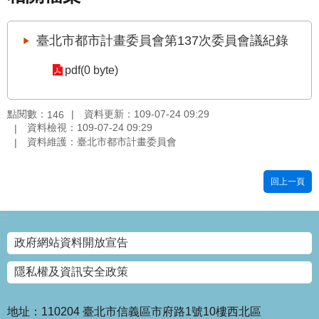
國
土
臺北市都市計畫委員會第137次委員會議紀錄
計
畫
pdf(0 byte)
審
議
專
點閱數：
資料更新：109-07-24 09:29
146
區
資料檢視：109-07-24 09:29
資料維護：臺北市都市計畫委員會
服
務
回上一頁
園
地
:::
網
政府網站資料開放宣告
站
寶
隱私權及資訊安全政策
箱
網
地址：110204 臺北市信義區市府路1號10樓西北區