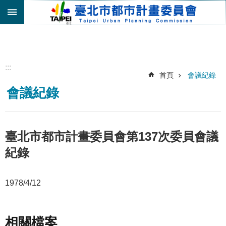
跳到主要內容區塊
進
階
搜
尋
:::
首頁
會議紀錄
機
會議紀錄
關
介
紹
都
臺北市都市計畫委員會第137次委員會議
市
紀錄
計
畫
委
1978/4/12
員
會
專
區
相關檔案