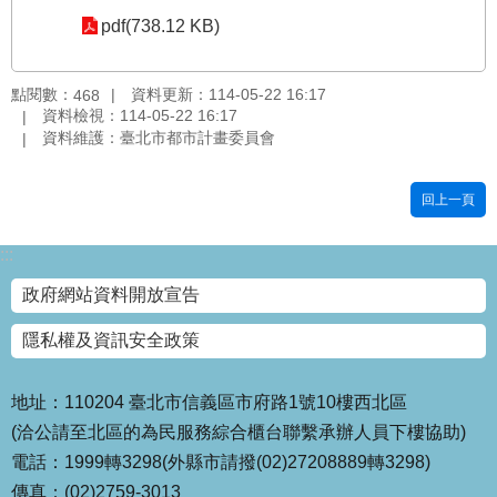
pdf(738.12 KB)
國
土
計
點閱數：
資料更新：114-05-22 16:17
468
畫
資料檢視：114-05-22 16:17
審
資料維護：臺北市都市計畫委員會
議
專
區
回上一頁
服
:::
務
園
政府網站資料開放宣告
地
隱私權及資訊安全政策
網
站
寶
地址：110204 臺北市信義區市府路1號10樓西北區
箱
(洽公請至北區的為民服務綜合櫃台聯繫承辦人員下樓協助)
電話：1999轉3298(外縣市請撥(02)27208889轉3298)
網
傳真：(02)2759-3013