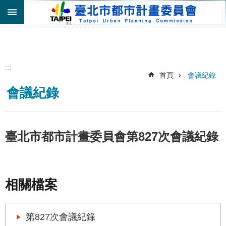
跳到主要內容區塊
進
階
搜
尋
:::
首頁
會議紀錄
機
會議紀錄
關
介
紹
都
臺北市都市計畫委員會第827次會議紀錄
市
計
畫
委
相關檔案
員
會
專
第827次會議紀錄
區