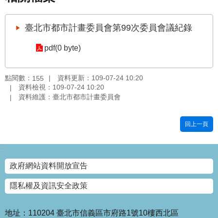
國
土
臺北市都市計畫委員會第99次委員會議紀錄
計
畫
pdf(0 byte)
審
議
專
點閱數：
資料更新：109-07-24 10:20
155
區
資料檢視：109-07-24 10:20
資料維護：臺北市都市計畫委員會
服
務
回上一頁
園
地
:::
網
政府網站資料開放宣告
站
寶
隱私權及資訊安全政策
箱
網
地址：110204 臺北市信義區市府路1號10樓西北區