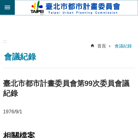
跳到主要內容區塊
進
階
搜
尋
:::
首頁
會議紀錄
機
會議紀錄
關
介
紹
都
臺北市都市計畫委員會第99次委員會議
市
紀錄
計
畫
委
1976/9/1
員
會
專
區
相關檔案