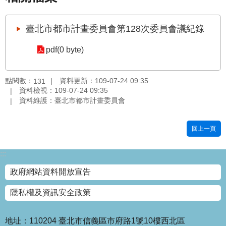
國
土
臺北市都市計畫委員會第128次委員會議紀錄
計
畫
pdf(0 byte)
審
議
專
點閱數：
資料更新：109-07-24 09:35
131
區
資料檢視：109-07-24 09:35
資料維護：臺北市都市計畫委員會
服
務
回上一頁
園
地
:::
網
政府網站資料開放宣告
站
寶
隱私權及資訊安全政策
箱
網
地址：110204 臺北市信義區市府路1號10樓西北區