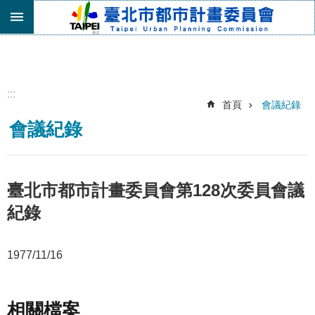
跳到主要內容區塊
進
階
搜
尋
:::
首頁
會議紀錄
機
會議紀錄
關
介
紹
都
臺北市都市計畫委員會第128次委員會議
市
紀錄
計
畫
委
1977/11/16
員
會
專
區
相關檔案