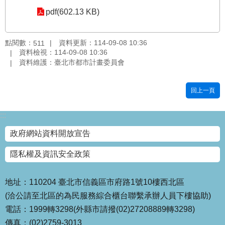
pdf(602.13 KB)
國
土
計
點閱數：
資料更新：114-09-08 10:36
511
畫
資料檢視：114-09-08 10:36
審
資料維護：臺北市都市計畫委員會
議
專
區
回上一頁
服
:::
務
園
政府網站資料開放宣告
地
隱私權及資訊安全政策
網
站
寶
地址：110204 臺北市信義區市府路1號10樓西北區
箱
(洽公請至北區的為民服務綜合櫃台聯繫承辦人員下樓協助)
電話：1999轉3298(外縣市請撥(02)27208889轉3298)
網
傳真：(02)2759-3013