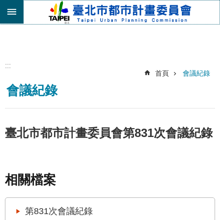
跳到主要內容區塊
進
階
搜
尋
:::
首頁
會議紀錄
機
會議紀錄
關
介
紹
都
臺北市都市計畫委員會第831次會議紀錄
市
計
畫
委
相關檔案
員
會
專
第831次會議紀錄
區